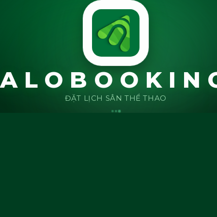
🎾
⚽
ALOBOOKIN
ĐẶT LỊCH SÂN THỂ THAO